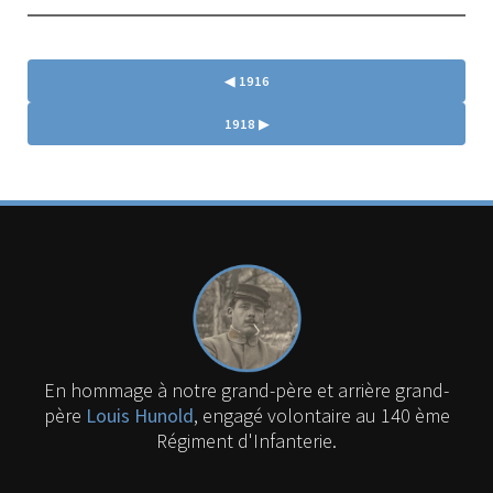
◀︎ 1916
1918 ▶︎
En hommage à notre grand-père et arrière grand-
père
Louis Hunold
, engagé volontaire au 140 ème
Régiment d'Infanterie.