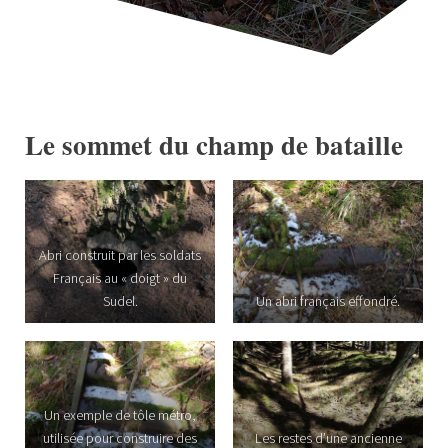
Le sommet du champ de bataille
Abri construit par les soldats
Français au « doigt » du
Sudel.
Un abri français effondré.
Un exemple de tôle métro,
utilisée pour construire des
Les restes d’une ancienne