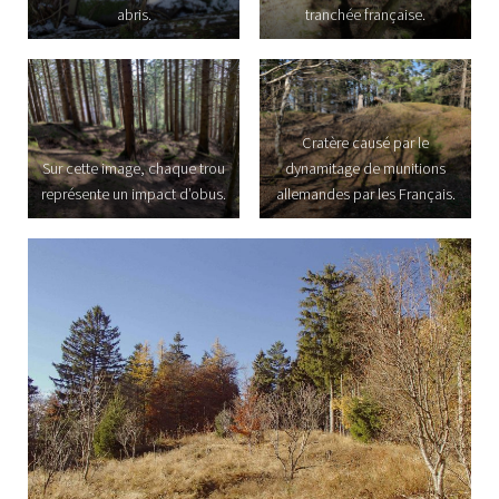
abris.
tranchée française.
Cratère causé par le
Sur cette image, chaque trou
dynamitage de munitions
représente un impact d’obus.
allemandes par les Français.