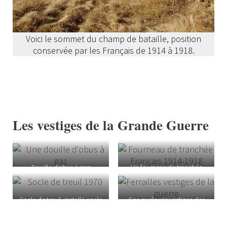
Voici le sommet du champ de bataille, position
conservée par les Français de 1914 à 1918.
Les vestiges de la Grande Guerre
Douille d’obus à gaz
Un fourneau de tranchée
retrouvée au « doigt » du
retrouvé au Sudelkopf.
Sudel.
Socle de treuil, installé après
Ces quelques vestiges des
la guerre par les français.
batailles du Sudel ont été
rassemblés après la guerre.