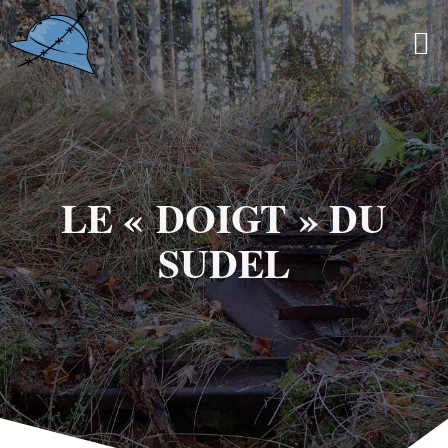
Skip
to
content
LE « DOIGT » DU
SUDEL